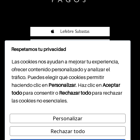
PAGOS
Lefebre Subastas
Lefebre Subastas
Respetamos tu privacidad
Pasarela Wompi
Las cookies nos ayudan a mejorar tu experiencia,
ofrecer contenido personalizado y analizar el
tráfico. Puedes elegir qué cookies permitir
haciendo clic en
Personalizar
. Haz clic en
Aceptar
CONTACTO
todo
para consentir o
Rechazar todo
para rechazar
las cookies no esenciales.
Cl. 79b #7-59, segundo piso
info@lefebresubastas.com
(+57) 601 - 390 - 2344
Personalizar
Rechazar todo
WEBSITE DISEÑADO Y