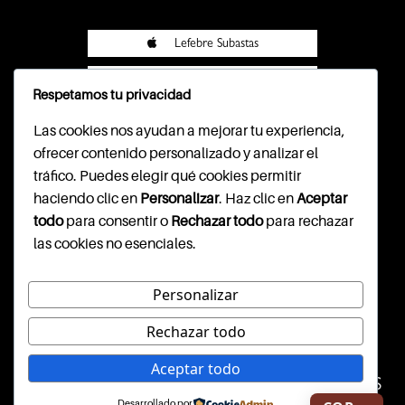
Lefebre Subastas
Lefebre Subastas
Respetamos tu privacidad
Pasarela Wompi
Las cookies nos ayudan a mejorar tu experiencia,
ofrecer contenido personalizado y analizar el
tráfico. Puedes elegir qué cookies permitir
haciendo clic en
Personalizar
. Haz clic en
Aceptar
CONTACTO
todo
para consentir o
Rechazar todo
para rechazar
las cookies no esenciales.
Cl. 79b #7-59, segundo piso
info@lefebresubastas.com
(+57) 601 - 390 - 2344
Personalizar
Rechazar todo
WEBSITE DISEÑADO Y
Aceptar todo
CONSTRUIDO POR INARGI SAS
Desarrollado por