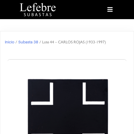
Inicio
Subasta 38
/
/ Lote 44 – CARLOS ROJAS (1933-1997)