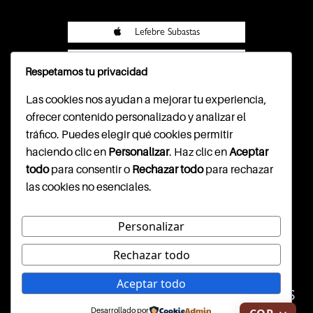
Lefebre Subastas
Lefebre Subastas
Respetamos tu privacidad
Pasarela Wompi
Las cookies nos ayudan a mejorar tu experiencia,
ofrecer contenido personalizado y analizar el
tráfico. Puedes elegir qué cookies permitir
haciendo clic en
Personalizar
. Haz clic en
Aceptar
CONTACTO
todo
para consentir o
Rechazar todo
para rechazar
las cookies no esenciales.
Cl. 79b #7-59, segundo piso
info@lefebresubastas.com
(+57) 601 - 390 - 2344
Personalizar
Rechazar todo
WEBSITE DISEÑADO Y
Aceptar todo
CONSTRUIDO POR INARGI SAS
Desarrollado por