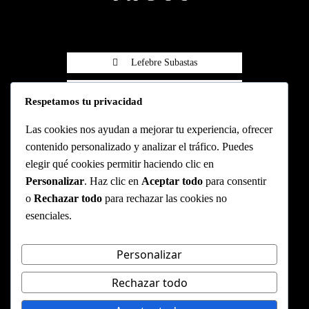
Lefebre Subastas
Lefebre Subastas
Respetamos tu privacidad
Pasarela Wompi
Las cookies nos ayudan a mejorar tu experiencia, ofrecer
contenido personalizado y analizar el tráfico. Puedes
elegir qué cookies permitir haciendo clic en
Personalizar
. Haz clic en
Aceptar todo
para consentir
CONTACTO
o
Rechazar todo
para rechazar las cookies no
esenciales.
Cl. 79b #7-59, segundo piso
info@lefebresubastas.com
(+57) 601 - 390 - 2344
Personalizar
Rechazar todo
WEBSITE DISEÑADO Y