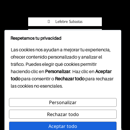
Lefebre Subastas
Lefebre Subastas
Respetamos tu privacidad
Pasarela Wompi
Las cookies nos ayudan a mejorar tu experiencia,
ofrecer contenido personalizado y analizar el
tráfico. Puedes elegir qué cookies permitir
haciendo clic en
Personalizar
. Haz clic en
Aceptar
CONTACTO
todo
para consentir o
Rechazar todo
para rechazar
las cookies no esenciales.
Cl. 79b #7-59, segundo piso
info@lefebresubastas.com
(+57) 601 - 390 - 2344
Personalizar
Rechazar todo
WEBSITE DISEÑADO Y
Aceptar todo