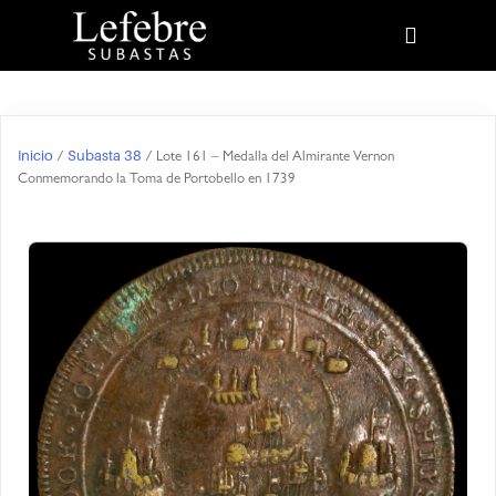
Inicio
Subasta 38
/
/ Lote 161 – Medalla del Almirante Vernon
Conmemorando la Toma de Portobello en 1739