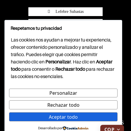
Lefebre Subastas
Lefebre Subastas
Respetamos tu privacidad
Pasarela Wompi
Las cookies nos ayudan a mejorar tu experiencia,
ofrecer contenido personalizado y analizar el
tráfico. Puedes elegir qué cookies permitir
haciendo clic en
Personalizar
. Haz clic en
Aceptar
CONTACTO
todo
para consentir o
Rechazar todo
para rechazar
las cookies no esenciales.
Cl. 79b #7-59, segundo piso
info@lefebresubastas.com
(+57) 601 - 390 - 2344
Personalizar
Rechazar todo
WEBSITE DISEÑADO Y
Aceptar todo
CONSTRUIDO POR INARGI SAS
Desarrollado por
COP
$