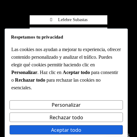
Lefebre Subastas
Lefebre Subastas
Respetamos tu privacidad
Pasarela Wompi
Las cookies nos ayudan a mejorar tu experiencia, ofrecer
contenido personalizado y analizar el tráfico. Puedes
elegir qué cookies permitir haciendo clic en
Personalizar
. Haz clic en
Aceptar todo
para consentir
CONTACTO
o
Rechazar todo
para rechazar las cookies no
esenciales.
Cl. 79b #7-59, segundo piso
info@lefebresubastas.com
(+57) 601 - 390 - 2344
Personalizar
Rechazar todo
WEBSITE DISEÑADO Y
Aceptar todo
CONSTRUIDO POR INARGI SAS