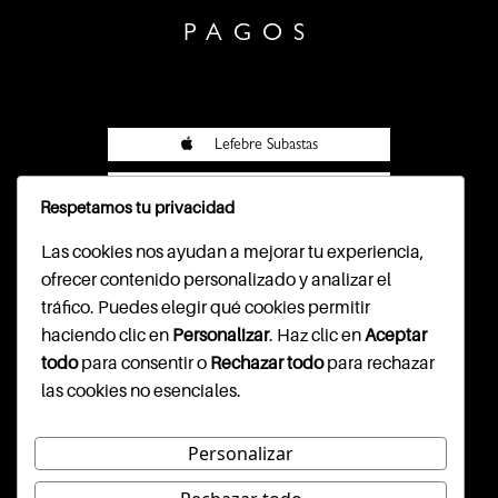
PAGOS
Lefebre Subastas
Lefebre Subastas
Respetamos tu privacidad
Pasarela Wompi
Las cookies nos ayudan a mejorar tu experiencia,
ofrecer contenido personalizado y analizar el
tráfico. Puedes elegir qué cookies permitir
haciendo clic en
Personalizar
. Haz clic en
Aceptar
CONTACTO
todo
para consentir o
Rechazar todo
para rechazar
las cookies no esenciales.
Cl. 79b #7-59, segundo piso
info@lefebresubastas.com
(+57) 601 - 390 - 2344
Personalizar