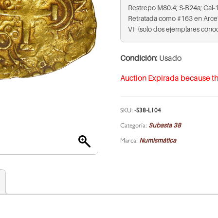
Restrepo M80.4; S-B24a; Cal-
Retratada como #163 en Arce
VF (solo dos ejemplares cono
Condición:
Usado
Auction Expirada because th
SKU:
-S38-L104
Subasta 38
Categoría:
Numismática
Marca: