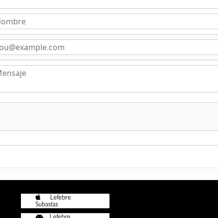
Lefebre
Subastas
Lefebre