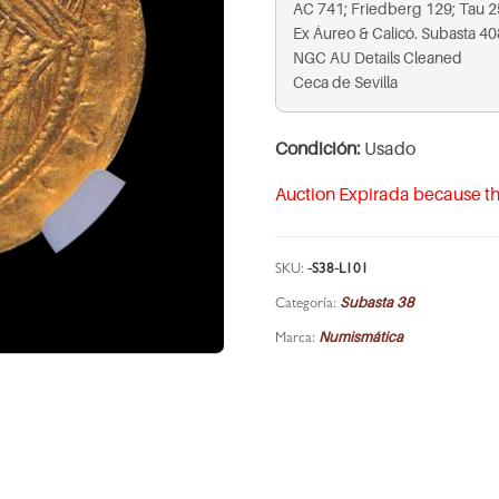
AC 741; Friedberg 129; Tau 2
Ex Áureo & Calicó. Subasta 40
NGC AU Details Cleaned
Ceca de Sevilla
Condición:
Usado
Auction Expirada because th
SKU:
-S38-L101
Subasta 38
Categoría:
Numismática
Marca: