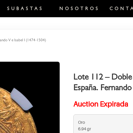
SUBASTAS
NOSOTROS
CONT
ando V e Isabel I (1474-1504)
Lote 112 – Doble 
España. Fernando 
Auction Expirada
Oro
6.94 gr