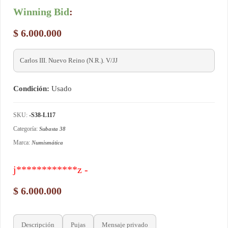
Winning Bid
:
$
6.000.000
Carlos III. Nuevo Reino (N.R.). V/JJ
Condición:
Usado
SKU:
-S38-L117
Categoría:
Subasta 38
Marca:
Numismática
j************z -
$
6.000.000
Descripción
Pujas
Mensaje privado