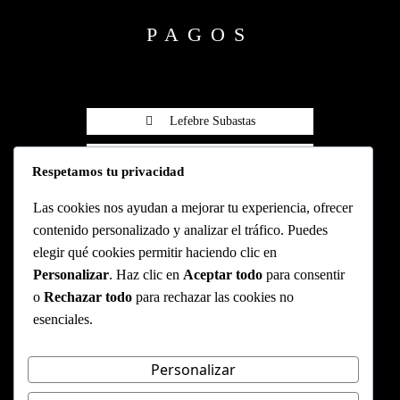
PAGOS
Lefebre Subastas
Lefebre Subastas
Respetamos tu privacidad
Pasarela Wompi
Las cookies nos ayudan a mejorar tu experiencia, ofrecer
contenido personalizado y analizar el tráfico. Puedes
elegir qué cookies permitir haciendo clic en
Personalizar
. Haz clic en
Aceptar todo
para consentir
CONTACTO
o
Rechazar todo
para rechazar las cookies no
esenciales.
Cl. 79b #7-59, segundo piso
info@lefebresubastas.com
(+57) 601 - 390 - 2344
Personalizar